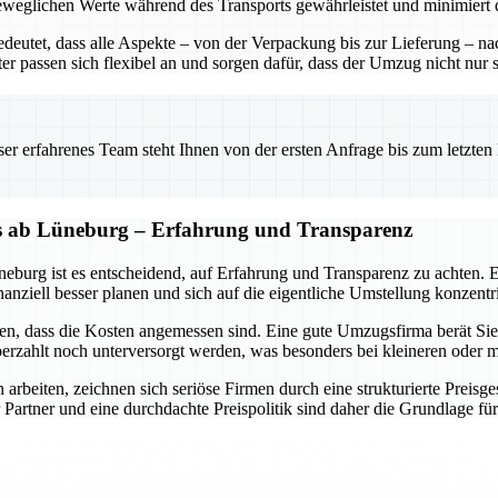
er beweglichen Werte während des Transports gewährleistet und minimiert
eutet, dass alle Aspekte – von der Verpackung bis zur Lieferung – n
 passen sich flexibel an und sorgen dafür, dass der Umzug nicht nur sic
 erfahrenes Team steht Ihnen von der ersten Anfrage bis zum letzten Ka
eis ab Lüneburg – Erfahrung und Transparenz
eburg ist es entscheidend, auf Erfahrung und Transparenz zu achten. 
nanziell besser planen und sich auf die eigentliche Umstellung konzen
len, dass die Kosten angemessen sind. Eine gute Umzugsfirma berät Sie 
erzahlt noch unterversorgt werden, was besonders bei kleineren oder mi
 arbeiten, zeichnen sich seriöse Firmen durch eine strukturierte Preisg
 Partner und eine durchdachte Preispolitik sind daher die Grundlage fü