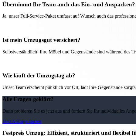
Übernimmt Ihr Team auch das Ein- und Auspacken?
Ja, unser Full-Service-Paket umfasst auf Wunsch auch das professio
Ist mein Umzugsgut versichert?
Selbstverständlich! Ihre Möbel und Gegenstände sind während des Tra
Wie läuft der Umzugstag ab?
Unser Team erscheint pünktlich vor Ort, lädt Ihre Gegenstände sorgfälti
Alle Fragen geklärt?
Dann probieren Sie es jetzt aus und fordern Sie Ihr individuelles Ang
Jetzt Anfrage starten
Festpreis Umzug: Effizient, strukturiert und flexibel 