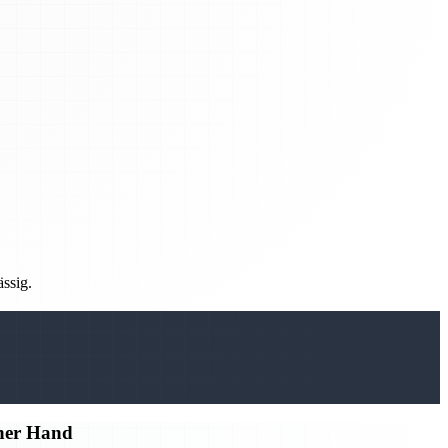
ässig.
iner Hand