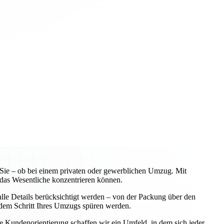
ie – ob bei einem privaten oder gewerblichen Umzug. Mit
 das Wesentliche konzentrieren können.
lle Details berücksichtigt werden – von der Packung über den
jedem Schritt Ihres Umzugs spüren werden.
ere Kundenorientierung schaffen wir ein Umfeld, in dem sich jeder