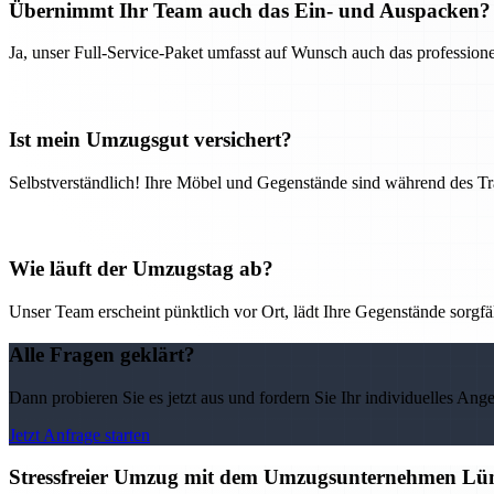
Übernimmt Ihr Team auch das Ein- und Auspacken?
Ja, unser Full-Service-Paket umfasst auf Wunsch auch das professio
Ist mein Umzugsgut versichert?
Selbstverständlich! Ihre Möbel und Gegenstände sind während des Tra
Wie läuft der Umzugstag ab?
Unser Team erscheint pünktlich vor Ort, lädt Ihre Gegenstände sorgfälti
Alle Fragen geklärt?
Dann probieren Sie es jetzt aus und fordern Sie Ihr individuelles Ang
Jetzt Anfrage starten
Stressfreier Umzug mit dem Umzugsunternehmen Lüne