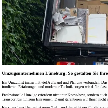
Umzugsunternehmen Lüneburg: So gestalten Sie Ihren 
Ein Umzug ist immer mit viel Aufwand und Planung verbunden. Das
fundierten Erfahrungen und moderner Technik sorgen wir dafür, dass 
Professionelle Umzüge erfordern nicht nur Know-how, sondern auch e
Transport bis hin zum Einräumen. Damit garantieren wir Ihnen nicht n
Ein stressfreier Umzug ist unser Ziel – und das nicht nur für Sie, s