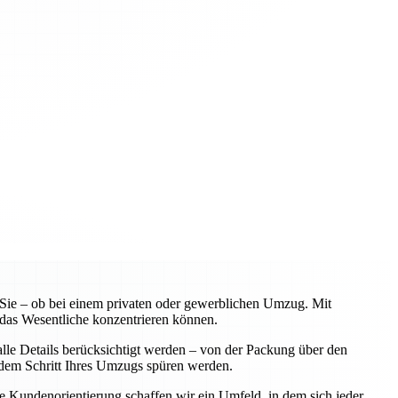
ie – ob bei einem privaten oder gewerblichen Umzug. Mit
 das Wesentliche konzentrieren können.
lle Details berücksichtigt werden – von der Packung über den
jedem Schritt Ihres Umzugs spüren werden.
ere Kundenorientierung schaffen wir ein Umfeld, in dem sich jeder