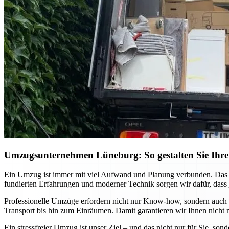
Umzugsunternehmen Lüneburg: So gestalten Sie Ihren 
Ein Umzug ist immer mit viel Aufwand und Planung verbunden. Das
fundierten Erfahrungen und moderner Technik sorgen wir dafür, dass 
Professionelle Umzüge erfordern nicht nur Know-how, sondern auch e
Transport bis hin zum Einräumen. Damit garantieren wir Ihnen nicht n
Ein stressfreier Umzug ist unser Ziel – und das nicht nur für Sie, s