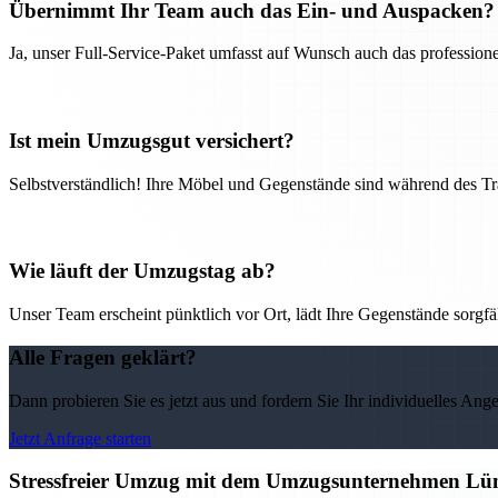
Übernimmt Ihr Team auch das Ein- und Auspacken?
Ja, unser Full-Service-Paket umfasst auf Wunsch auch das professio
Ist mein Umzugsgut versichert?
Selbstverständlich! Ihre Möbel und Gegenstände sind während des Tra
Wie läuft der Umzugstag ab?
Unser Team erscheint pünktlich vor Ort, lädt Ihre Gegenstände sorgfälti
Alle Fragen geklärt?
Dann probieren Sie es jetzt aus und fordern Sie Ihr individuelles Ang
Jetzt Anfrage starten
Stressfreier Umzug mit dem Umzugsunternehmen Lüne