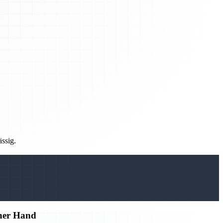
ässig.
iner Hand