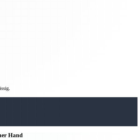
ässig.
iner Hand