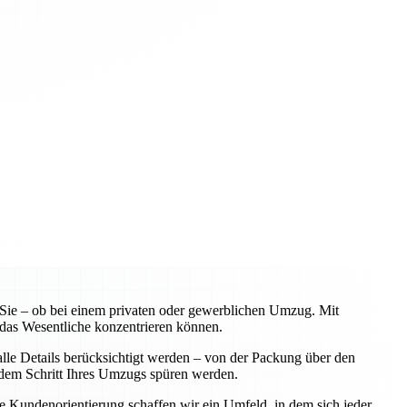
ie – ob bei einem privaten oder gewerblichen Umzug. Mit
 das Wesentliche konzentrieren können.
lle Details berücksichtigt werden – von der Packung über den
jedem Schritt Ihres Umzugs spüren werden.
ere Kundenorientierung schaffen wir ein Umfeld, in dem sich jeder