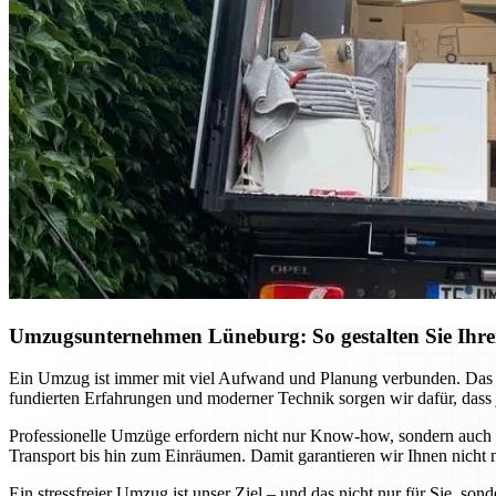
Umzugsunternehmen Lüneburg: So gestalten Sie Ihren 
Ein Umzug ist immer mit viel Aufwand und Planung verbunden. Das
fundierten Erfahrungen und moderner Technik sorgen wir dafür, dass 
Professionelle Umzüge erfordern nicht nur Know-how, sondern auch e
Transport bis hin zum Einräumen. Damit garantieren wir Ihnen nicht n
Ein stressfreier Umzug ist unser Ziel – und das nicht nur für Sie, s