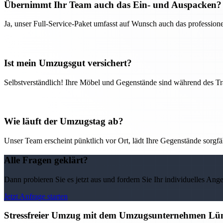
Übernimmt Ihr Team auch das Ein- und Auspacken?
Ja, unser Full-Service-Paket umfasst auf Wunsch auch das professio
Ist mein Umzugsgut versichert?
Selbstverständlich! Ihre Möbel und Gegenstände sind während des Tra
Wie läuft der Umzugstag ab?
Unser Team erscheint pünktlich vor Ort, lädt Ihre Gegenstände sorgfälti
Alle Fragen geklärt?
Dann probieren Sie es jetzt aus und fordern Sie Ihr individuelles Ang
Jetzt Anfrage starten
Stressfreier Umzug mit dem Umzugsunternehmen Lüne