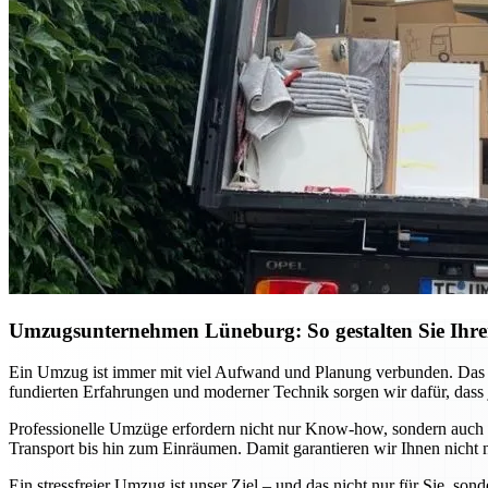
Umzugsunternehmen Lüneburg: So gestalten Sie Ihren 
Ein Umzug ist immer mit viel Aufwand und Planung verbunden. Das
fundierten Erfahrungen und moderner Technik sorgen wir dafür, dass 
Professionelle Umzüge erfordern nicht nur Know-how, sondern auch e
Transport bis hin zum Einräumen. Damit garantieren wir Ihnen nicht n
Ein stressfreier Umzug ist unser Ziel – und das nicht nur für Sie, s