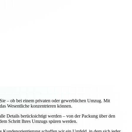
ie – ob bei einem privaten oder gewerblichen Umzug. Mit
 das Wesentliche konzentrieren können.
lle Details berücksichtigt werden – von der Packung über den
jedem Schritt Ihres Umzugs spüren werden.
ere Kundenorientierung schaffen wir ein Umfeld, in dem sich jeder