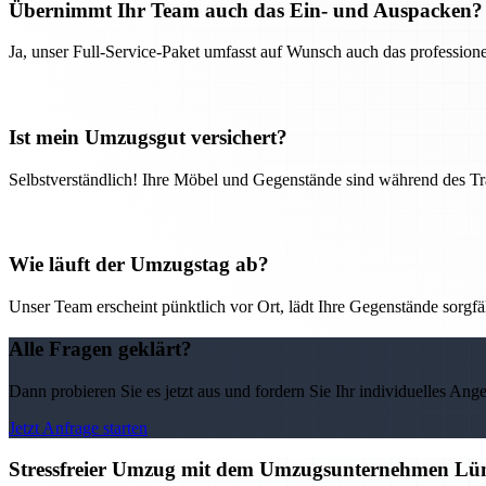
Übernimmt Ihr Team auch das Ein- und Auspacken?
Ja, unser Full-Service-Paket umfasst auf Wunsch auch das professio
Ist mein Umzugsgut versichert?
Selbstverständlich! Ihre Möbel und Gegenstände sind während des Tra
Wie läuft der Umzugstag ab?
Unser Team erscheint pünktlich vor Ort, lädt Ihre Gegenstände sorgfälti
Alle Fragen geklärt?
Dann probieren Sie es jetzt aus und fordern Sie Ihr individuelles Ang
Jetzt Anfrage starten
Stressfreier Umzug mit dem Umzugsunternehmen Lüne