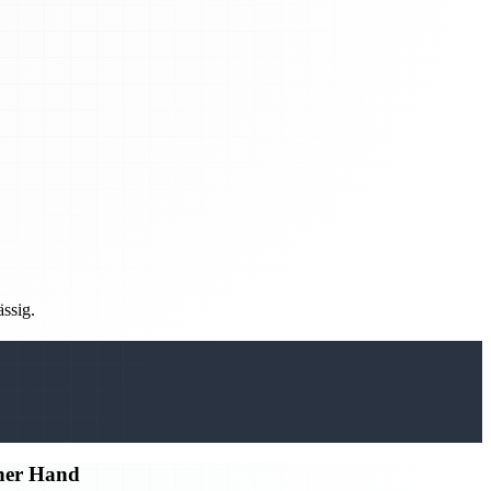
ässig.
iner Hand